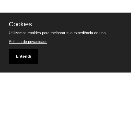
Cookies
Utilizamos cookies para melhorar sua experiência de uso.
Política de privacidade
Entendi
Endereço
Avenida Desembargador Hugo Simas, 1772
Visualizar Mapa