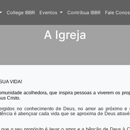
College IBBR
Eventos
Contribua IBBR
Fale Cono
A Igreja
SUA VIDA!
comunidade acolhedora, que inspira pessoas a viverem os pro
us Cristo.
ergidos
no conhecimento de Deus, no amor ao próximo e n
tência é
abençoar
cada vida que se aproxima de
Deus
atravé
e que o seu propósito é levar o amor e a bênção de Deus à Cu