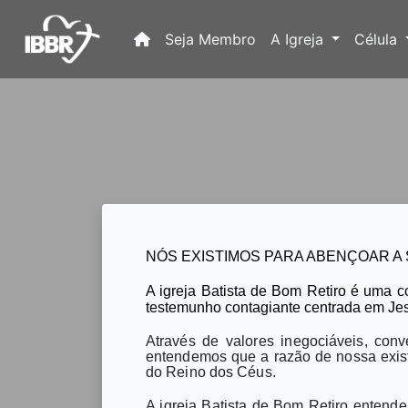
(current)
Seja Membro
A Igreja
Célula
NÓS EXISTIMOS PARA ABENÇOAR A 
A igreja Batista de Bom Retiro é uma 
testemunho contagiante centrada em Jes
Através de valores inegociáveis,
conv
entendemos que a razão de nossa exis
do Reino dos Céus.
A igreja Batista de Bom Retiro entend